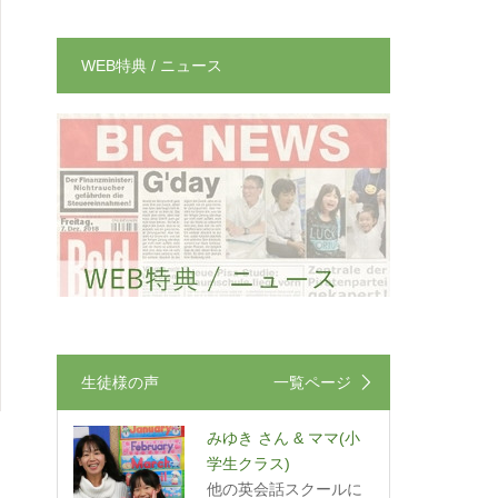
WEB特典 / ニュース
生徒様の声
一覧ページ
みゆき さん & ママ
(小
学生クラス)
他の英会話スクールに