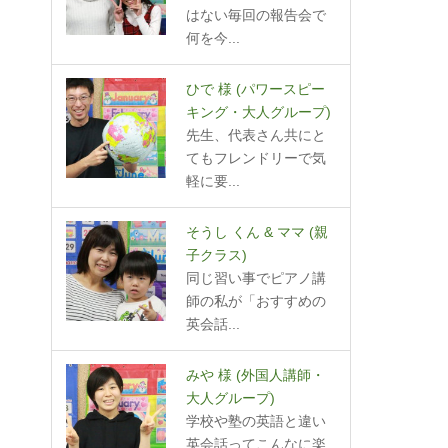
はない毎回の報告会で
何を今...
ひで 様
(パワースピー
キング・大人グループ)
先生、代表さん共にと
てもフレンドリーで気
軽に要...
そうし くん & ママ
(親
子クラス)
同じ習い事でピアノ講
師の私が「おすすめの
英会話...
みや 様
(外国人講師・
大人グループ)
学校や塾の英語と違い
英会話ってこんなに楽