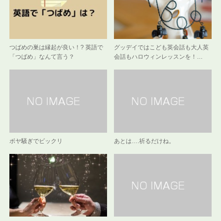
つばめの巣は縁起が良い！? 英語で
グッデイではこども英会話も大人英
「つばめ」なんて言う？
会話もハロウィンレッスンを！…
ボヤ騒ぎでビックリ
あとは….祈るだけね。