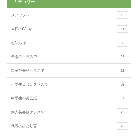
カテゴリー
スタッフ～
10
今日のG'day
14
お知らせ
30
全部のクラスで
23
親子英会話クラスで
28
小学生英会話クラスで
39
中学生の英会話
8
大人英会話クラスで
29
代表のひとり言
29