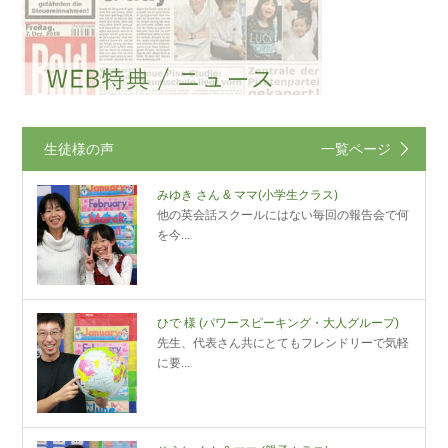
生徒様の声
一覧ページ
みゆき さん & ママ
(小学生クラス)
他の英会話スクールにはない毎回の報告会で何
を今...
ひで 様
(パワースピーキング・大人グループ)
先生、代表さん共にとてもフレンドリーで気軽
に要...