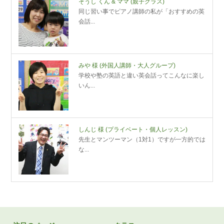
そうし くん & ママ
(親子クラス)
同じ習い事でピアノ講師の私が「おすすめの英
会話...
みや 様
(外国人講師・大人グループ)
学校や塾の英語と違い英会話ってこんなに楽し
いん...
しんじ 様
(プライベート・個人レッスン)
先生とマンツーマン（1対1）ですが一方的では
な...